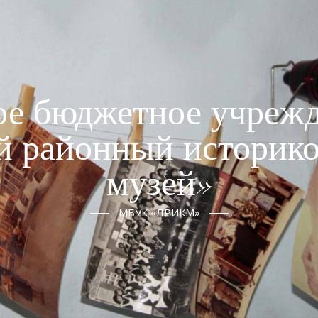
е бюджетное учрежд
й районный историко
музей»
МБУК «ЛРИКМ»