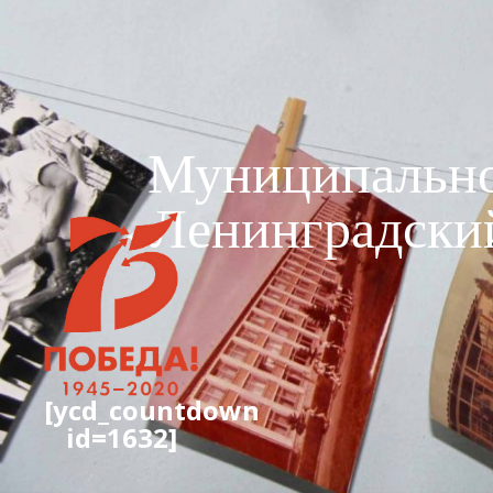
Муниципально
«Ленинградски
[ycd_countdown
id=1632]