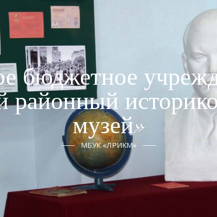
е бюджетное учрежд
й районный историко
музей»
МБУК «ЛРИКМ»