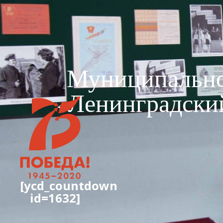
Муниципально
«Ленинградски
[ycd_countdown
id=1632]