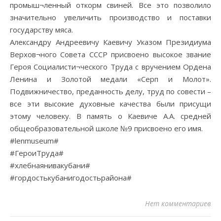
промыш¬ленный откорм свиней. Все это позволило
значительно увеличить производство и поставки
государству мяса.
Александру Андреевичу Каевичу Указом Президиума
Верхов¬ного Совета СССР присвоено высокое звание
Героя Социалисти¬ческого Труда с вручением Ордена
Ленина и Золотой медали «Серп и Молот».
Подвижничество, преданность делу, труд по совести –
все эти высокие духовные качества были присущи
этому человеку. В память о Каевиче А.А. средней
общеобразовательной школе №9 присвоено его имя.
#lenmuseum#
#ГероиТруда#
#хлебнаянивакубани#
#гордостькубанигодостьрайона#
Нет комментариев