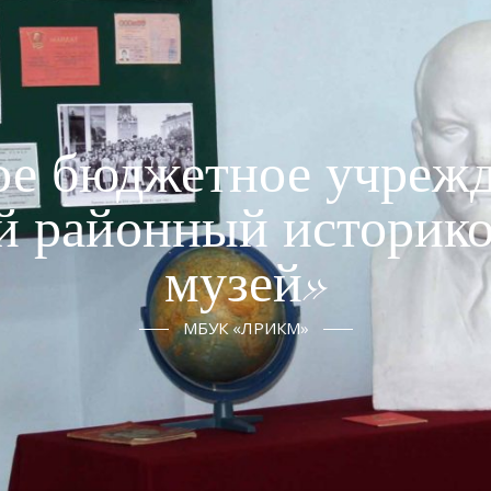
е бюджетное учрежд
й районный историко
музей»
МБУК «ЛРИКМ»