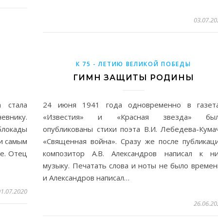
03.07.20
К 75 - ЛЕТИЮ ВЕЛИКОЙ ПОБЕДЫ
ГИМН ЗАЩИТЫ РОДИНЫ
а стала
24 июня 1941 года одновременно в газет
невнику.
«Известия» и «Красная звезда» бы
 блокады
опубликованы стихи поэта В.И. Лебедева-Кума
и самым
«Священная война». Сразу же после публикац
е. Отец
композитор А.В. Александров написал к н
музыку. Печатать слова и ноты не было времен
и Александров написал…
01.07.2020
26.06.20