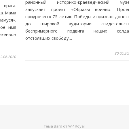
районный историко-краеведческий муз
 врага.
запускает проект «Образы войны». Прое
а. Мама
приурочен к 75-летию Победы и призван донес
рамуся».
до широкой аудитории свидетельст
ное имя
беспримерного подвига наших солда
нкензон
отстоявших свободу…
30.05.20
02.06.2020
тема Bard от
WP Royal
.