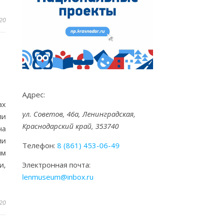
20
Адрес:
ах
ул. Советов, 46а, Ленинградская,
ли
Краснодарский край, 353740
ча
ии
Телефон:
8 (861) 453-06-49
им
Электронная почта:
и,
lenmuseum@inbox.ru
20