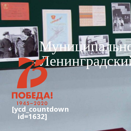
Муниципально
«Ленинградски
[ycd_countdown
id=1632]