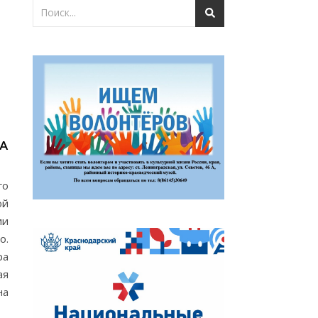
А
го
ой
ии
о.
ра
ая
на