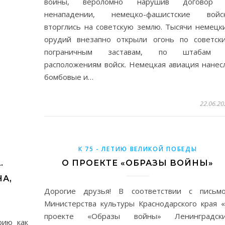
войны, вероломно нарушив договор
ненападении, немецко-фашистские войс
вторглись на советскую землю. Тысячи немецк
орудий внезапно открыли огонь по советск
пограничным заставам, по штабам
расположениям войск. Немецкая авиация нанес
бомбовые и…
22.06.20
К 75 - ЛЕТИЮ ВЕЛИКОЙ ПОБЕДЫ
.
О ПРОЕКТЕ «ОБРАЗЫ ВОЙНЫ»
А,
Дорогие друзья! В соответствии с письм
Министерства культуры Краснодарского края 
проекте «Образы войны» Ленинградск
рию как