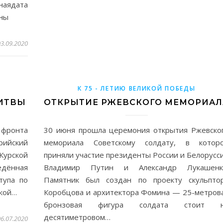
дата
ны
03.09.2020
К 75 - ЛЕТИЮ ВЕЛИКОЙ ПОБЕДЫ
БИТВЫ
ОТКРЫТИЕ РЖЕВСКОГО МЕМОРИАЛ
и фронта
30 июня прошла церемония открытия Ржевско
ийский
мемориала Советскому солдату, в котор
Курской
приняли участие президенты России и Белорусс
едённая
Владимир Путин и Александр Лукашенк
тупа по
Памятник был создан по проекту скульпто
ской…
Коробцова и архитектора Фомина — 25-метров
бронзовая фигура солдата стоит 
десятиметровом…
06.07.2020