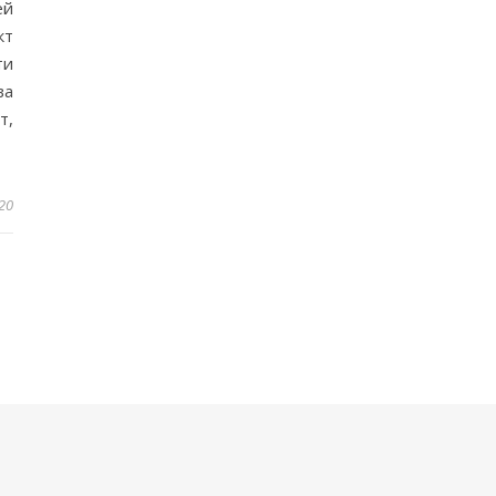
ей
кт
ти
ва
т,
20