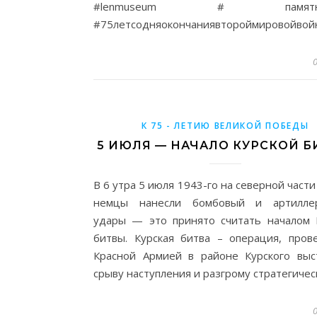
#lenmuseum # памятная
#75летсодняокончаниявтороймировойвой
К 75 - ЛЕТИЮ ВЕЛИКОЙ ПОБЕДЫ
5 ИЮЛЯ — НАЧАЛО КУРСКОЙ 
В 6 утра 5 июля 1943-го на северной част
немцы нанесли бомбовый и артиллер
удары — это принято считать началом 
битвы. Курская битва – операция, пров
Красной Армией в районе Курского выс
срыву наступления и разгрому стратегиче