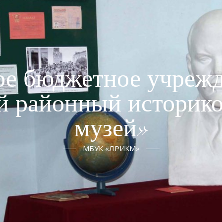
е бюджетное учрежд
й районный историко
музей»
МБУК «ЛРИКМ»