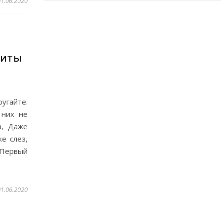
01.06.2020
ЩИТЫ
ругайте.
 них не
з, Даже
е слез,
Первый
01.06.2020