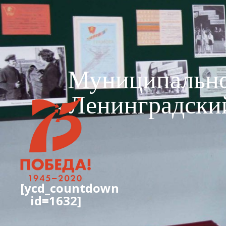
Муниципально
«Ленинградски
[ycd_countdown
id=1632]