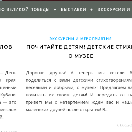
ИЮ ВЕЛИКОЙ ПОБЕДЫ
ВЫСТАВКИ
ЭКСКУРСИИ И
ЭКСКУРСИИ И МЕРОПРИЯТИЯ
ОЛОВ
ПОЧИТАЙТЕ ДЕТЯМ! ДЕТСКИЕ СТИХ
О МУЗЕЕ
 — День
Дорогие друзья! А теперь мы хотели 
о края:
поделиться с вами детскими стихотворениям
енный
весёлыми и добрыми, о музеях! Предлагаем в
Кубани.
почитать их своим детям! И передать от н
а — это
привет! Мы с нетерпением ждём вас и наш
смыслом
маленьких друзей после открытия! В…
ой…
01.06.20