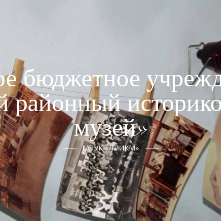
е бюджетное учрежд
й районный историко
музей»
МБУК «ЛРИКМ»