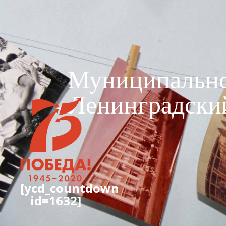
Муниципально
«Ленинградски
[ycd_countdown
id=1632]