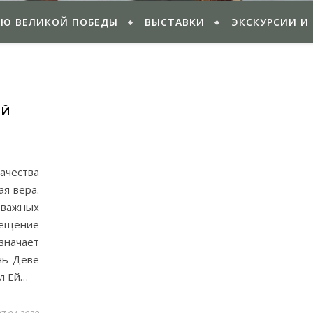
ИЮ ВЕЛИКОЙ ПОБЕДЫ
ВЫСТАВКИ
ЭКСКУРСИИ И
ОЙ
чества
ая вера.
 важных
ещение
значает
нь Деве
ил Ей…