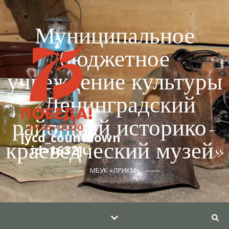
Муниципальное
бюджетное
учреждение культуры
«Ленинградский
районный историко-
[ycd_countdown
краеведческий музей»
id=1632]
МБУК «ЛРИКМ»