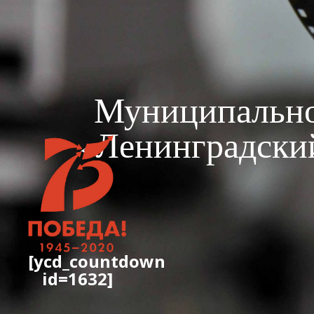
Муниципально
«Ленинградски
[ycd_countdown
id=1632]