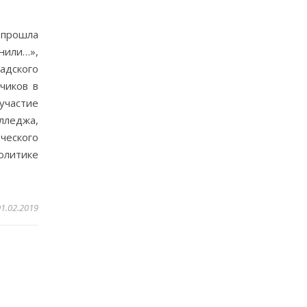
прошла
или…»,
дского
чиков в
участие
лледжа,
ческого
литике
01.02.2019