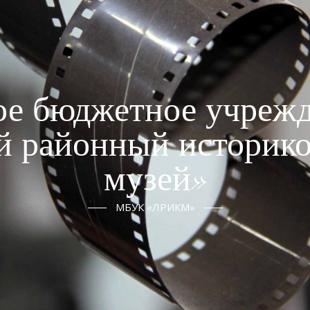
е бюджетное учрежд
й районный историко
музей»
МБУК «ЛРИКМ»