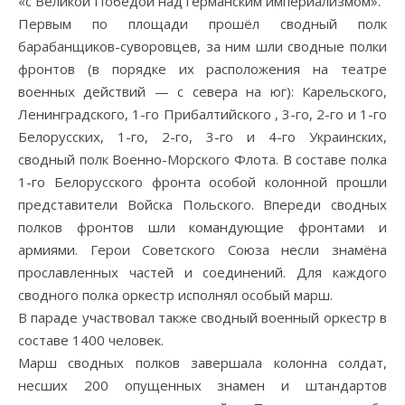
«с Великой Победой над германским империализмом».
Первым по площади прошёл сводный полк
барабанщиков-суворовцев, за ним шли сводные полки
фронтов (в порядке их расположения на театре
военных действий — с севера на юг): Карельского,
Ленинградского, 1-го Прибалтийского , 3-го, 2-го и 1-го
Белорусских, 1-го, 2-го, 3-го и 4-го Украинских,
сводный полк Военно-Морского Флота. В составе полка
1-го Белорусского фронта особой колонной прошли
представители Войска Польского. Впереди сводных
полков фронтов шли командующие фронтами и
армиями. Герои Советского Союза несли знамёна
прославленных частей и соединений. Для каждого
сводного полка оркестр исполнял особый марш.
В параде участвовал также сводный военный оркестр в
составе 1400 человек.
Марш сводных полков завершала колонна солдат,
несших 200 опущенных знамен и штандартов