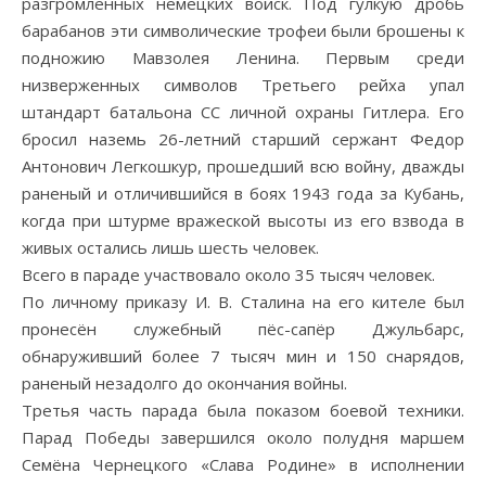
разгромленных немецких войск. Под гулкую дробь
барабанов эти символические трофеи были брошены к
подножию Мавзолея Ленина. Первым среди
низверженных символов Третьего рейха упал
штандарт батальона СС личной охраны Гитлера. Его
бросил наземь 26-летний старший сержант Федор
Антонович Легкошкур, прошедший всю войну, дважды
раненый и отличившийся в боях 1943 года за Кубань,
когда при штурме вражеской высоты из его взвода в
живых остались лишь шесть человек.
Всего в параде участвовало около 35 тысяч человек.
По личному приказу И. В. Сталина на его кителе был
пронесён служебный пёс-сапёр Джульбарс,
обнаруживший более 7 тысяч мин и 150 снарядов,
раненый незадолго до окончания войны.
Третья часть парада была показом боевой техники.
Парад Победы завершился около полудня маршем
Семёна Чернецкого «Слава Родине» в исполнении