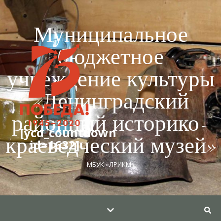
Муниципальное
бюджетное
учреждение культуры
«Ленинградский
районный историко-
[ycd_countdown
краеведческий музей»
id=1632]
МБУК «ЛРИКМ»